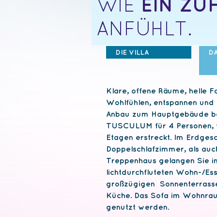
EIN ZU
WIE
ANFÜHLT.
DIE VILLA
D
Klare, offene Räume, helle F
Wohlfühlen, entspannen und 
Anbau zum Hauptgebäude bef
TUSCULUM
für 4 Personen,
Etagen erstreckt. Im Erdges
Doppelschlafzimmer, als auc
Treppenhaus gelangen Sie in
lichtdurchfluteten Wohn-/E
großzügigen Sonnenterrasse
Küche. Das Sofa im Wohnraum
genutzt werden.